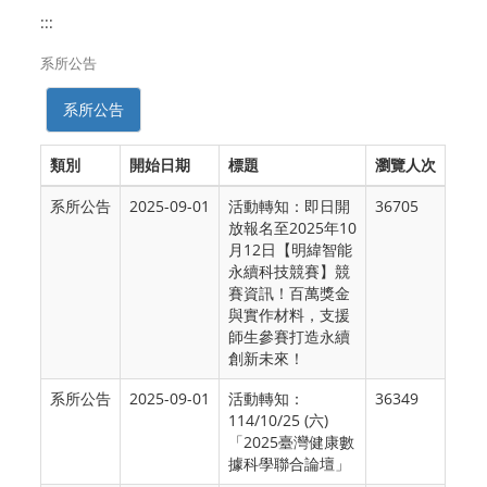
:::
系所公告
系所公告
類別
開始日期
標題
瀏覽人次
系所公告
2025-09-01
活動轉知：即日開
36705
放報名至2025年10
月12日【明緯智能
永續科技競賽】競
賽資訊！百萬獎金
與實作材料，支援
師生參賽打造永續
創新未來！
系所公告
2025-09-01
活動轉知：
36349
114/10/25 (六)
「2025臺灣健康數
據科學聯合論壇」