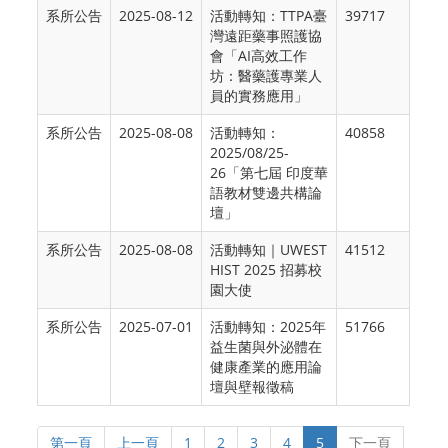
系所公告
2025-08-12
活動轉知：TTPA臺
39717
灣遠距藥事照護協
會「AI高效工作
坊：醫藥護專業人
員的實務應用」
系所公告
2025-08-08
活動轉知：
40858
2025/08/25-
26「第七屆 印度華
語教材雙邊共構論
壇」
系所公告
2025-08-08
活動轉知｜UWEST
41512
HIST 2025 招募校
園大使
系所公告
2025-07-01
活動轉知：2025年
51766
益生菌與外泌體在
健康產業的應用論
壇與壁報徵稿
第一頁
上一頁
1
2
3
4
5
下一頁